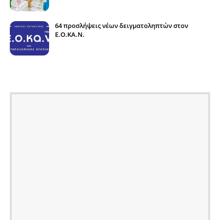
64 προσλήψεις νέων δειγματοληπτών στον
E.O.KA.N.