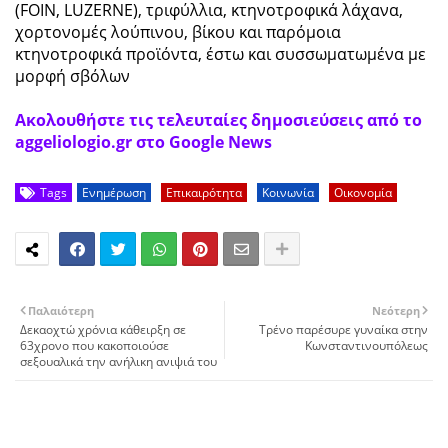
(FOIN, LUZERNE), τριφύλλια, κτηνοτροφικά λάχανα,
χορτονομές λούπινου, βίκου και παρόμοια
κτηνοτροφικά προϊόντα, έστω και συσσωματωμένα με
μορφή σβόλων
Ακολουθήστε τις τελευταίες δημοσιεύσεις από το
aggeliologio.gr στο Google News
Tags
Ενημέρωση
Επικαιρότητα
Κοινωνία
Οικονομία
Παλαιότερη
Νεότερη
Δεκαοχτώ χρόνια κάθειρξη σε
Τρένο παρέσυρε γυναίκα στην
63χρονο που κακοποιούσε
Κωνσταντινουπόλεως
σεξουαλικά την ανήλικη ανιψιά του