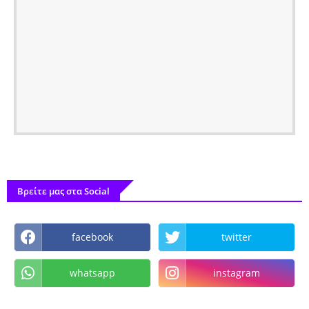
Βρείτε μας στα Social
facebook
twitter
whatsapp
instagram