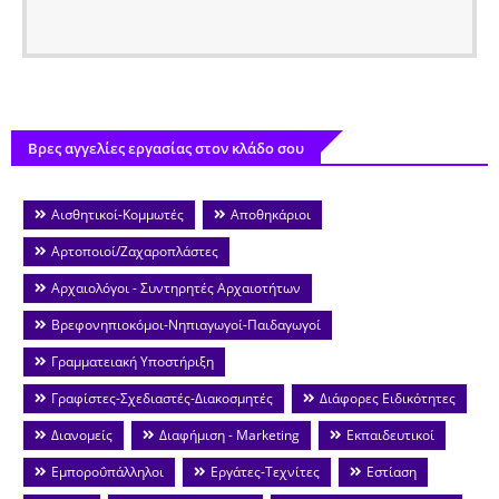
Βρες αγγελίες εργασίας στον κλάδο σου
Αισθητικοί-Κομμωτές
Αποθηκάριοι
Αρτοποιοί/Ζαχαροπλάστες
Αρχαιολόγοι - Συντηρητές Αρχαιοτήτων
Βρεφονηπιοκόμοι-Νηπιαγωγοί-Παιδαγωγοί
Γραμματειακή Υποστήριξη
Γραφίστες-Σχεδιαστές-Διακοσμητές
Διάφορες Ειδικότητες
Διανομείς
Διαφήμιση - Marketing
Εκπαιδευτικοί
Εμποροΰπάλληλοι
Εργάτες-Τεχνίτες
Εστίαση