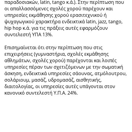
παραδοσιακών, latin, tango κ.ά.). Στην περίπτωση που
οι απαλλασσόμενες σχολές χορού παρέχουν και
υπηρεσίες εκμάθησης χορού ερασιτεχνικού ή
ψυχαγωγικού χαρακτήρα ενδεικτικά latin, jazz, tango,
hip hop κ.ά. για τις πράξεις αυτές εφαρμόζουν
συντελεστή ΥΠΑ 13%.
Επισημαίνεται ότι στην περίπτωση που στις
επιχειρήσεις (γυμναστήρια, σχολές εκμάθησης
αθλημάτων, σχολές χορού) παρέχονται και λοιπές
υπηρεσίες πέραν των σχετιζόμενων με την σωματική
άσκηση, ενδεικτικά υπηρεσίες σάουνας, ατμόλουτρου,
σολάριουμ, μασάζ, υδρομασάζ, αισθητικής,
διαιτολογίας, οι υπηρεσίες αυτές υπάγονται στον
κανονικό συντελεστή Υ.Π.Α. 24%.