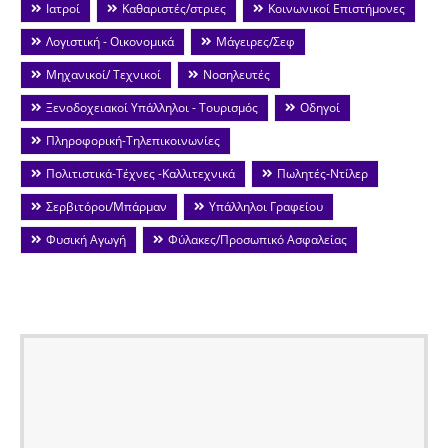
Ιατροί
Καθαριστές/στριες
Κοινωνικοί Επιστήμονες
Λογιστική - Οικονομικά
Μάγειρες/Σεφ
Μηχανικοί/ Τεχνικοί
Νοσηλευτές
Ξενοδοχειακοί Υπάλληλοι - Τουρισμός
Οδηγοί
Πληροφορική-Τηλεπικοινωνίες
Πολιτιστικά-Τέχνες -Καλλιτεχνικά
Πωλητές-Ντίλερ
Σερβιτόροι/Μπάρμαν
Υπάλληλοι Γραφείου
Φυσική Αγωγή
Φύλακες/Προσωπικό Ασφαλείας