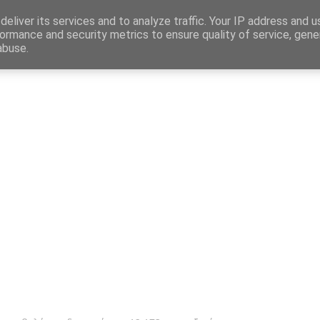
Map
eliver its services and to analyze traffic. Your IP address and 
ormance and security metrics to ensure quality of service, gen
abuse.
η
Αγγελίες Εργασίας
Δημόσιος Τομέας
Επικράτεια