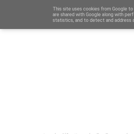
Αρχική
Καταχώρηση Αγγελίας
Επικοινωνία
Site 
This site uses cookies from Google to d
are shared with Google along with perf
statistics, and to detect and address 
Ενημέρωσ