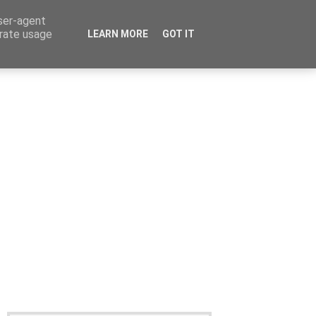
user-agent
erate usage
LEARN MORE
GOT IT
Καταχώρηση Αγγελίας