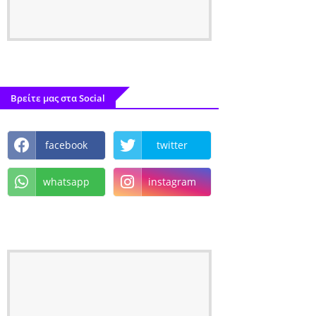
Βρείτε μας στα Social
facebook
twitter
whatsapp
instagram