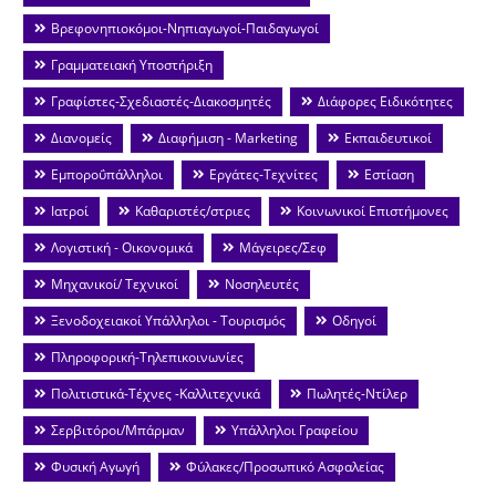
Βρεφονηπιοκόμοι-Νηπιαγωγοί-Παιδαγωγοί
Γραμματειακή Υποστήριξη
Γραφίστες-Σχεδιαστές-Διακοσμητές
Διάφορες Ειδικότητες
Διανομείς
Διαφήμιση - Marketing
Εκπαιδευτικοί
Εμποροΰπάλληλοι
Εργάτες-Τεχνίτες
Εστίαση
Ιατροί
Καθαριστές/στριες
Κοινωνικοί Επιστήμονες
Λογιστική - Οικονομικά
Μάγειρες/Σεφ
Μηχανικοί/ Τεχνικοί
Νοσηλευτές
Ξενοδοχειακοί Υπάλληλοι - Τουρισμός
Οδηγοί
Πληροφορική-Τηλεπικοινωνίες
Πολιτιστικά-Τέχνες -Καλλιτεχνικά
Πωλητές-Ντίλερ
Σερβιτόροι/Μπάρμαν
Υπάλληλοι Γραφείου
Φυσική Αγωγή
Φύλακες/Προσωπικό Ασφαλείας