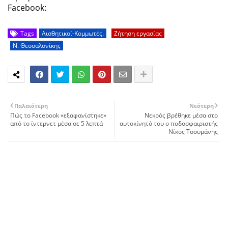
Facebook:
Tags
Αισθητικοί-Κομμωτές.
Ζήτηση εργασίας
Ν. Θεσσαλονίκης
Παλαιότερη
Νεότερη
Πώς το Facebook «εξαφανίστηκε»
Νεκρός βρέθηκε μέσα στο
από το ίντερνετ μέσα σε 5 λεπτά
αυτοκίνητό του ο ποδοσφαιριστής
Νίκος Τσουμάνης