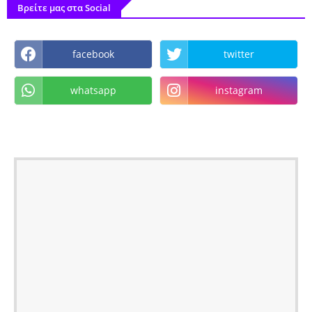
Βρείτε μας στα Social
facebook
twitter
whatsapp
instagram