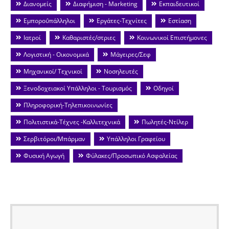
Διανομείς
Διαφήμιση - Marketing
Εκπαιδευτικοί
Εμποροΰπάλληλοι
Εργάτες-Τεχνίτες
Εστίαση
Ιατροί
Καθαριστές/στριες
Κοινωνικοί Επιστήμονες
Λογιστική - Οικονομικά
Μάγειρες/Σεφ
Μηχανικοί/ Τεχνικοί
Νοσηλευτές
Ξενοδοχειακοί Υπάλληλοι - Τουρισμός
Οδηγοί
Πληροφορική-Τηλεπικοινωνίες
Πολιτιστικά-Τέχνες -Καλλιτεχνικά
Πωλητές-Ντίλερ
Σερβιτόροι/Μπάρμαν
Υπάλληλοι Γραφείου
Φυσική Αγωγή
Φύλακες/Προσωπικό Ασφαλείας