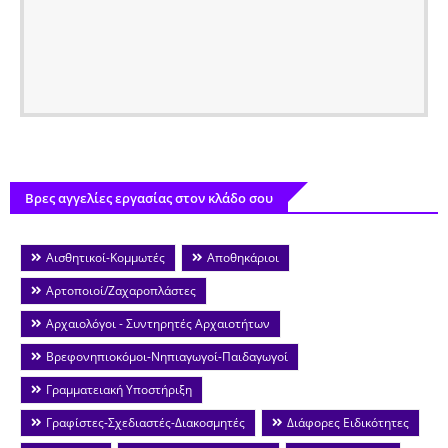
Βρες αγγελίες εργασίας στον κλάδο σου
Αισθητικοί-Κομμωτές
Αποθηκάριοι
Αρτοποιοί/Ζαχαροπλάστες
Αρχαιολόγοι - Συντηρητές Αρχαιοτήτων
Βρεφονηπιοκόμοι-Νηπιαγωγοί-Παιδαγωγοί
Γραμματειακή Υποστήριξη
Γραφίστες-Σχεδιαστές-Διακοσμητές
Διάφορες Ειδικότητες