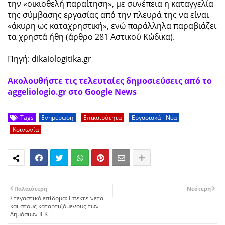
την «οικιοθελή παραίτηση», με συνέπεια η καταγγελία
της σύμβασης εργασίας από την πλευρά της να είναι
«άκυρη ως καταχρηστική», ενώ παράλληλα παραβιάζει
τα χρηστά ήθη (άρθρο 281 Αστικού Κώδικα).
Πηγή: dikaiologitika.gr
Ακολουθήστε τις τελευταίες δημοσιεύσεις από το
aggeliologio.gr στο Google News
Tags
Ενημέρωση
Επικαιρότητα
Εργασιακά - Νέα
Κοινωνία
Παλαιότερη
Νεότερη
Στεγαστικό επίδομα: Επεκτείνεται
και στους καταρτιζόμενους των
Δημόσιων ΙΕΚ