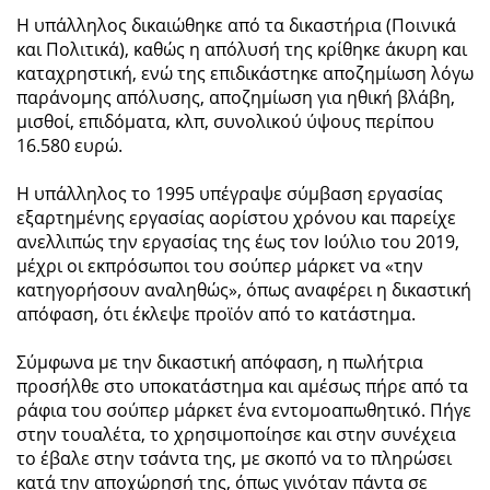
Η υπάλληλος δικαιώθηκε από τα δικαστήρια (Ποινικά
και Πολιτικά), καθώς η απόλυσή της κρίθηκε άκυρη και
καταχρηστική, ενώ της επιδικάστηκε αποζημίωση λόγω
παράνομης απόλυσης, αποζημίωση για ηθική βλάβη,
μισθοί, επιδόματα, κλπ, συνολικού ύψους περίπου
16.580 ευρώ.
Η υπάλληλος το 1995 υπέγραψε σύμβαση εργασίας
εξαρτημένης εργασίας αορίστου χρόνου και παρείχε
ανελλιπώς την εργασίας της έως τον Ιούλιο του 2019,
μέχρι οι εκπρόσωποι του σούπερ μάρκετ να «την
κατηγορήσουν αναληθώς», όπως αναφέρει η δικαστική
απόφαση, ότι έκλεψε προϊόν από το κατάστημα.
Σύμφωνα με την δικαστική απόφαση, η πωλήτρια
προσήλθε στο υποκατάστημα και αμέσως πήρε από τα
ράφια του σούπερ μάρκετ ένα εντομοαπωθητικό. Πήγε
στην τουαλέτα, το χρησιμοποίησε και στην συνέχεια
το έβαλε στην τσάντα της, με σκοπό να το πληρώσει
κατά την αποχώρησή της, όπως γινόταν πάντα σε