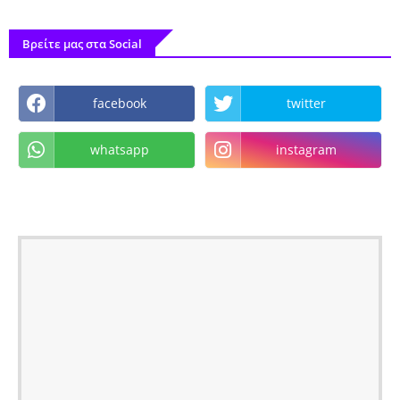
Βρείτε μας στα Social
facebook
twitter
whatsapp
instagram