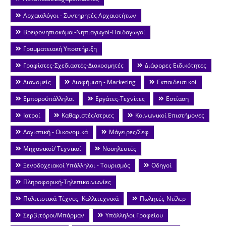
Αρχαιολόγοι - Συντηρητές Αρχαιοτήτων
Βρεφονηπιοκόμοι-Νηπιαγωγοί-Παιδαγωγοί
Γραμματειακή Υποστήριξη
Γραφίστες-Σχεδιαστές-Διακοσμητές
Διάφορες Ειδικότητες
Διανομείς
Διαφήμιση - Marketing
Εκπαιδευτικοί
Εμποροΰπάλληλοι
Εργάτες-Τεχνίτες
Εστίαση
Ιατροί
Καθαριστές/στριες
Κοινωνικοί Επιστήμονες
Λογιστική - Οικονομικά
Μάγειρες/Σεφ
Μηχανικοί/ Τεχνικοί
Νοσηλευτές
Ξενοδοχειακοί Υπάλληλοι - Τουρισμός
Οδηγοί
Πληροφορική-Τηλεπικοινωνίες
Πολιτιστικά-Τέχνες -Καλλιτεχνικά
Πωλητές-Ντίλερ
Σερβιτόροι/Μπάρμαν
Υπάλληλοι Γραφείου