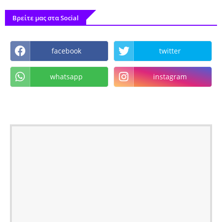
Βρείτε μας στα Social
facebook
twitter
whatsapp
instagram