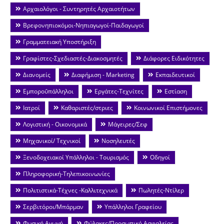
Αρχαιολόγοι - Συντηρητές Αρχαιοτήτων
Βρεφονηπιοκόμοι-Νηπιαγωγοί-Παιδαγωγοί
Γραμματειακή Υποστήριξη
Γραφίστες-Σχεδιαστές-Διακοσμητές
Διάφορες Ειδικότητες
Διανομείς
Διαφήμιση - Marketing
Εκπαιδευτικοί
Εμποροΰπάλληλοι
Εργάτες-Τεχνίτες
Εστίαση
Ιατροί
Καθαριστές/στριες
Κοινωνικοί Επιστήμονες
Λογιστική - Οικονομικά
Μάγειρες/Σεφ
Μηχανικοί/ Τεχνικοί
Νοσηλευτές
Ξενοδοχειακοί Υπάλληλοι - Τουρισμός
Οδηγοί
Πληροφορική-Τηλεπικοινωνίες
Πολιτιστικά-Τέχνες -Καλλιτεχνικά
Πωλητές-Ντίλερ
Σερβιτόροι/Μπάρμαν
Υπάλληλοι Γραφείου
Φυσική Αγωγή
Φύλακες/Προσωπικό Ασφαλείας