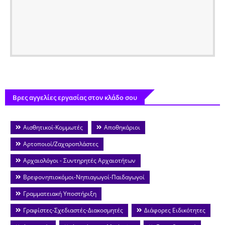
Βρες αγγελίες εργασίας στον κλάδο σου
Αισθητικοί-Κομμωτές
Αποθηκάριοι
Αρτοποιοί/Ζαχαροπλάστες
Αρχαιολόγοι - Συντηρητές Αρχαιοτήτων
Βρεφονηπιοκόμοι-Νηπιαγωγοί-Παιδαγωγοί
Γραμματειακή Υποστήριξη
Γραφίστες-Σχεδιαστές-Διακοσμητές
Διάφορες Ειδικότητες