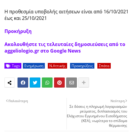
Η προθεσμία υποβολής αιτήσεων είναι από 16/10/2021
έως και 25/10/2021
Προκήρυξη
Ακολουθήστε τις τελευταίες δημοσιεύσεις από το
aggeliologio.gr στο Google News
Tags
Ενημέρωση
Ν.Αττικής
Προκηρύξεις
Σπάτα
Παλαιότερη
Νεότερη
Σε δόσεις η πληρωμή λογαριασμών
ρεύματος, διπλασιασμός του
Ελάχιστου Εγγυημένου Εισοδήματος
(ΚΕΑ), νωρίτερα το επίδομα
θέρμανσης