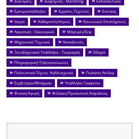
Διανομείς
Διαφήμιση - Marketing
Εκπαιδευτικοί
Εμποροΰπάλληλοι
Εργάτες-Τεχνίτες
Εστίαση
Ιατροί
Καθαριστές/στριες
Κοινωνικοί Επιστήμονες
Λογιστική - Οικονομικά
Μάγειρες/Σεφ
Μηχανικοί/ Τεχνικοί
Νοσηλευτές
Ξενοδοχειακοί Υπάλληλοι - Τουρισμός
Οδηγοί
Πληροφορική-Τηλεπικοινωνίες
Πολιτιστικά-Τέχνες -Καλλιτεχνικά
Πωλητές-Ντίλερ
Σερβιτόροι/Μπάρμαν
Υπάλληλοι Γραφείου
Φυσική Αγωγή
Φύλακες/Προσωπικό Ασφαλείας