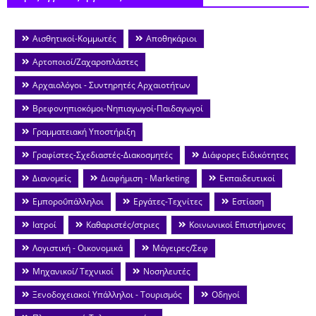
Αισθητικοί-Κομμωτές
Αποθηκάριοι
Αρτοποιοί/Ζαχαροπλάστες
Αρχαιολόγοι - Συντηρητές Αρχαιοτήτων
Βρεφονηπιοκόμοι-Νηπιαγωγοί-Παιδαγωγοί
Γραμματειακή Υποστήριξη
Γραφίστες-Σχεδιαστές-Διακοσμητές
Διάφορες Ειδικότητες
Διανομείς
Διαφήμιση - Marketing
Εκπαιδευτικοί
Εμποροΰπάλληλοι
Εργάτες-Τεχνίτες
Εστίαση
Ιατροί
Καθαριστές/στριες
Κοινωνικοί Επιστήμονες
Λογιστική - Οικονομικά
Μάγειρες/Σεφ
Μηχανικοί/ Τεχνικοί
Νοσηλευτές
Ξενοδοχειακοί Υπάλληλοι - Τουρισμός
Οδηγοί