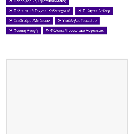
Πληροφορική-Τηλεπικοινωνίες
Πολιτιστικά-Τέχνες -Καλλιτεχνικά
Πωλητές-Ντίλερ
Σερβιτόροι/Μπάρμαν
Υπάλληλοι Γραφείου
Φυσική Αγωγή
Φύλακες/Προσωπικό Ασφαλείας