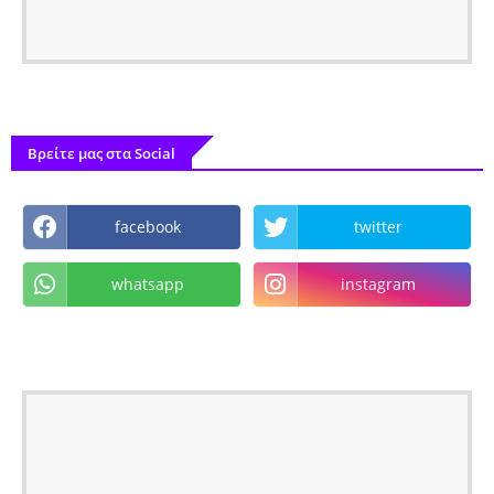
Βρείτε μας στα Social
facebook
twitter
whatsapp
instagram