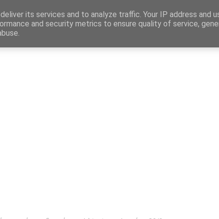
Map
eliver its services and to analyze traffic. Your IP address and 
ormance and security metrics to ensure quality of service, gen
abuse.
η
Αγγελίες Εργασίας
Δημόσιος Τομέας
Επικράτεια