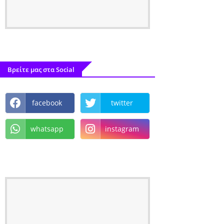
Βρείτε μας στα Social
facebook
twitter
whatsapp
instagram