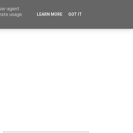
user-agent
erate usage
LEARN MORE
GOT IT
Καταχώρηση Αγγελίας