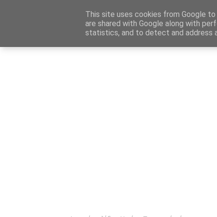
Αρχική
Καταχώρηση Αγγελίας
Επικοινωνία
Site 
This site uses cookies from Google to d
are shared with Google along with perf
statistics, and to detect and address 
Ενημέρωσ