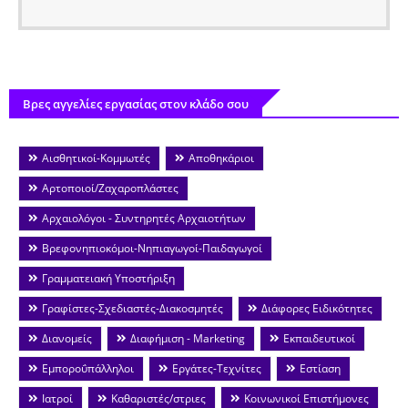
Βρες αγγελίες εργασίας στον κλάδο σου
Αισθητικοί-Κομμωτές
Αποθηκάριοι
Αρτοποιοί/Ζαχαροπλάστες
Αρχαιολόγοι - Συντηρητές Αρχαιοτήτων
Βρεφονηπιοκόμοι-Νηπιαγωγοί-Παιδαγωγοί
Γραμματειακή Υποστήριξη
Γραφίστες-Σχεδιαστές-Διακοσμητές
Διάφορες Ειδικότητες
Διανομείς
Διαφήμιση - Marketing
Εκπαιδευτικοί
Εμποροΰπάλληλοι
Εργάτες-Τεχνίτες
Εστίαση
Ιατροί
Καθαριστές/στριες
Κοινωνικοί Επιστήμονες