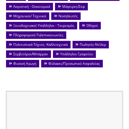
Λογιστική - Οικονομικά
Μάγειρες/Σεφ
Μηχανικοί/ Τεχνικοί
Νοσηλευτές
Ξενοδοχειακοί Υπάλληλοι - Τουρισμός
Οδηγοί
Πληροφορική-Τηλεπικοινωνίες
Πολιτιστικά-Τέχνες -Καλλιτεχνικά
Πωλητές-Ντίλερ
Σερβιτόροι/Μπάρμαν
Υπάλληλοι Γραφείου
Φυσική Αγωγή
Φύλακες/Προσωπικό Ασφαλείας