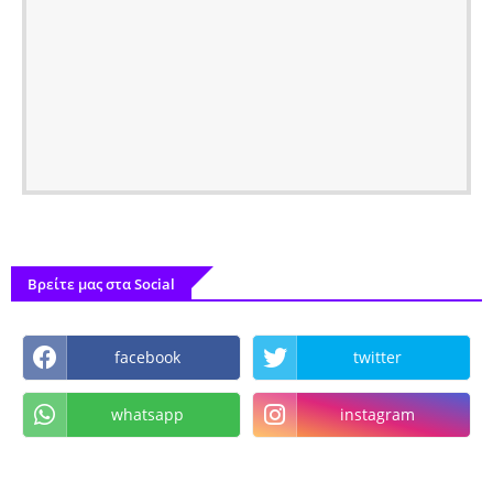
Βρείτε μας στα Social
facebook
twitter
whatsapp
instagram