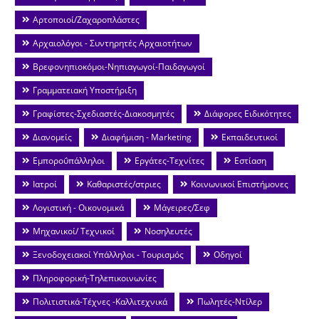
Αρτοποιοί/Ζαχαροπλάστες
Αρχαιολόγοι - Συντηρητές Αρχαιοτήτων
Βρεφονηπιοκόμοι-Νηπιαγωγοί-Παιδαγωγοί
Γραμματειακή Υποστήριξη
Γραφίστες-Σχεδιαστές-Διακοσμητές
Διάφορες Ειδικότητες
Διανομείς
Διαφήμιση - Marketing
Εκπαιδευτικοί
Εμποροΰπάλληλοι
Εργάτες-Τεχνίτες
Εστίαση
Ιατροί
Καθαριστές/στριες
Κοινωνικοί Επιστήμονες
Λογιστική - Οικονομικά
Μάγειρες/Σεφ
Μηχανικοί/ Τεχνικοί
Νοσηλευτές
Ξενοδοχειακοί Υπάλληλοι - Τουρισμός
Οδηγοί
Πληροφορική-Τηλεπικοινωνίες
Πολιτιστικά-Τέχνες -Καλλιτεχνικά
Πωλητές-Ντίλερ