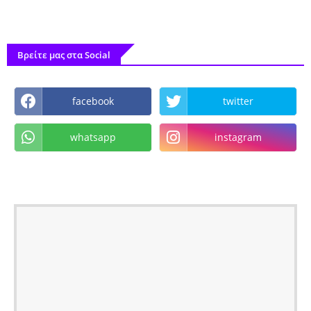
Βρείτε μας στα Social
facebook
twitter
whatsapp
instagram