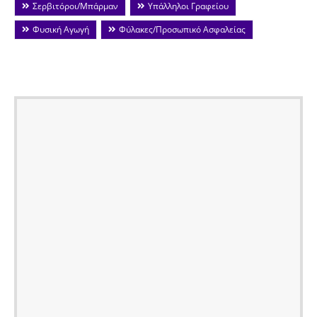
Σερβιτόροι/Μπάρμαν
Υπάλληλοι Γραφείου
Φυσική Αγωγή
Φύλακες/Προσωπικό Ασφαλείας