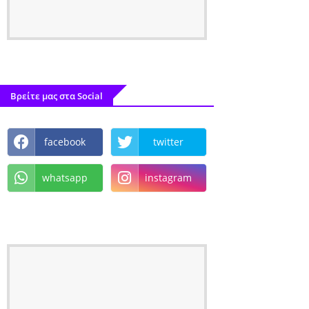
Βρείτε μας στα Social
facebook
twitter
whatsapp
instagram