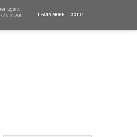
user-agent
erate usage
LEARN MORE
GOT IT
Καταχώρηση Αγγελίας