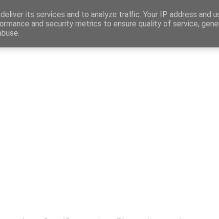
Map
eliver its services and to analyze traffic. Your IP address and 
ormance and security metrics to ensure quality of service, gen
abuse.
η
Αγγελίες Εργασίας
Δημόσιος Τομέας
Επικράτεια