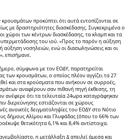
 κρουσμάτων προκύπτει ότι αυτά εντοπίζονται σε
υρίως με δραστηριότητες διασκέδασης. Συγκεκριμένα ο
οι χώροι των κέντρων διασκέδασης, τα κλαμπ και τα
ι υπερμετάδοσης του ιού. «Προς το παρόν η αύξηση
ή αύξηση νοσηλειών, ενώ οι διασωληνώσεις και οι
», επισήμανε.
0ήμερο, σύμφωνα με τον ΕΟΔΥ, παρατηρείται
ς των κρουσμάτων, ο οποίος πλέον αγγίζει τα 27
θεί και στα κρούσματα που ανήκουν σε συρροές,
σμάτων αναφέρουν σαν πιθανή πηγή έκθεσης, τη
ον ανέφερε ότι τα τελευταία 24ωρα καταγράφηκαν
πιν διερεύνησης εστιάζονται σε χώρους
ινές ανοικτές δειγματοληψίες του ΕΟΔΥ στο Νότιο
ους δήμους Αλίμου και Γλυφάδας (όπου το 66% των
ροέκυψε θετικότητα 6,1% και 8,4% αντίστοιχα.
νεμβολίαστο, η μετάλλαξη Δ απειλεί άμεσα και