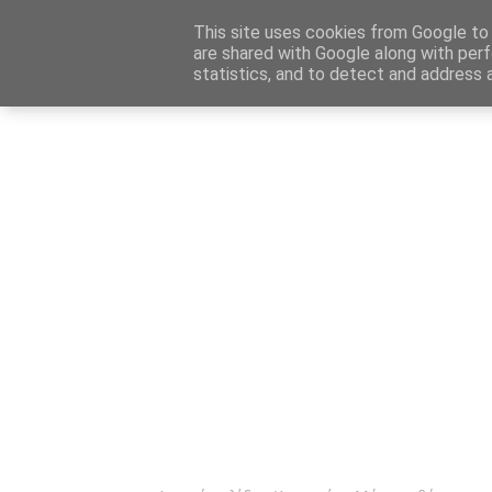
Αρχική
Καταχώρηση Αγγελίας
Επικοινωνία
Site 
This site uses cookies from Google to d
are shared with Google along with perf
statistics, and to detect and address 
Ενημέρωσ