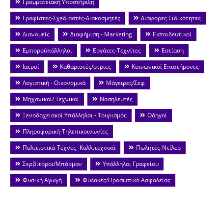
Γραμματειακή Υποστήριξη
Γραφίστες-Σχεδιαστές-Διακοσμητές
Διάφορες Ειδικότητες
Διανομείς
Διαφήμιση - Marketing
Εκπαιδευτικοί
Εμποροΰπάλληλοι
Εργάτες-Τεχνίτες
Εστίαση
Ιατροί
Καθαριστές/στριες
Κοινωνικοί Επιστήμονες
Λογιστική - Οικονομικά
Μάγειρες/Σεφ
Μηχανικοί/ Τεχνικοί
Νοσηλευτές
Ξενοδοχειακοί Υπάλληλοι - Τουρισμός
Οδηγοί
Πληροφορική-Τηλεπικοινωνίες
Πολιτιστικά-Τέχνες -Καλλιτεχνικά
Πωλητές-Ντίλερ
Σερβιτόροι/Μπάρμαν
Υπάλληλοι Γραφείου
Φυσική Αγωγή
Φύλακες/Προσωπικό Ασφαλείας