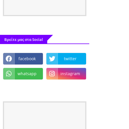
Βρείτε μας στα Social
facebook
twitter
whatsapp
instagram