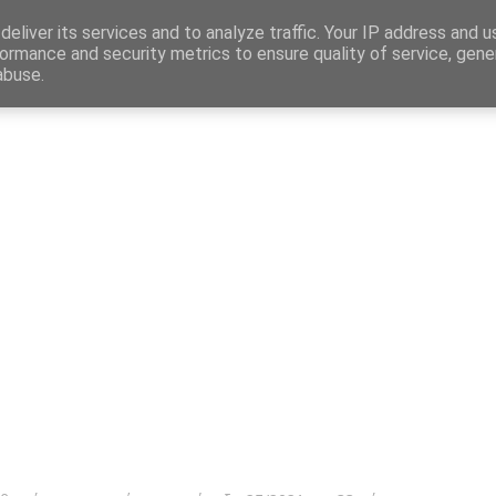
Map
eliver its services and to analyze traffic. Your IP address and 
ormance and security metrics to ensure quality of service, gen
abuse.
η
Αγγελίες Εργασίας
Δημόσιος Τομέας
Επικράτεια