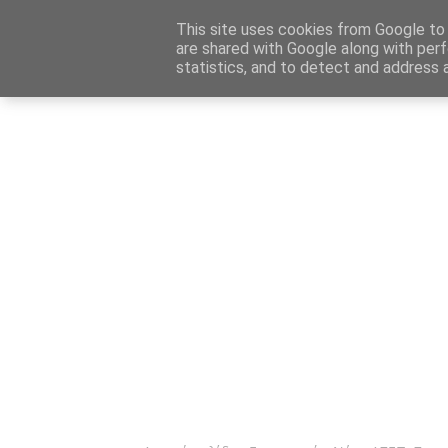
Αρχική
Καταχώρηση Αγγελίας
Επικοινωνία
Site 
This site uses cookies from Google to d
are shared with Google along with perf
statistics, and to detect and address 
Ενημέρωσ