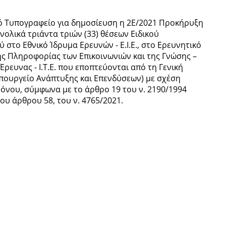
κό Τυπογραφείο για δημοσίευση η 2Ε/2021 Προκήρυξη
ολικά τριάντα τριών (33) θέσεων Ειδικού
στο Εθνικό Ίδρυμα Ερευνών - Ε.Ι.Ε., στο Ερευνητικό
ης Πληροφορίας των Επικοινωνιών και της Γνώσης –
ρευνας - Ι.Τ.Ε. που εποπτεύονται από τη Γενική
Υπουργείο Ανάπτυξης και Επενδύσεων) με σχέση
ρόνου, σύμφωνα με το άρθρο 19 του ν. 2190/1994
του άρθρου 58, του ν. 4765/2021.