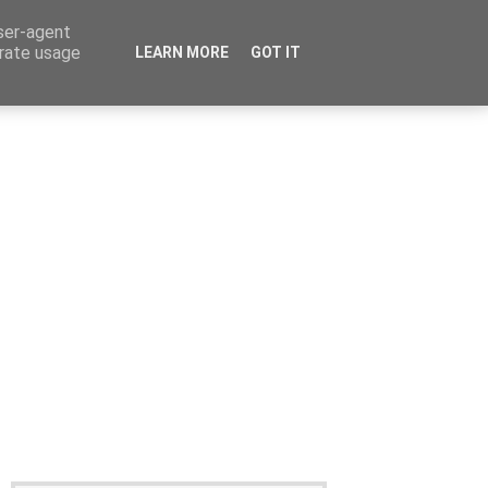
user-agent
erate usage
LEARN MORE
GOT IT
Καταχώρηση Αγγελίας