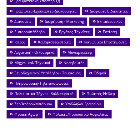
Γραμματειακή Υποστήριξη
Γραφίστες-Σχεδιαστές-Διακοσμητές
Διάφορες Ειδικότητες
Διανομείς
Διαφήμιση - Marketing
Εκπαιδευτικοί
Εμποροΰπάλληλοι
Εργάτες-Τεχνίτες
Εστίαση
Ιατροί
Καθαριστές/στριες
Κοινωνικοί Επιστήμονες
Λογιστική - Οικονομικά
Μάγειρες/Σεφ
Μηχανικοί/ Τεχνικοί
Νοσηλευτές
Ξενοδοχειακοί Υπάλληλοι - Τουρισμός
Οδηγοί
Πληροφορική-Τηλεπικοινωνίες
Πολιτιστικά-Τέχνες -Καλλιτεχνικά
Πωλητές-Ντίλερ
Σερβιτόροι/Μπάρμαν
Υπάλληλοι Γραφείου
Φυσική Αγωγή
Φύλακες/Προσωπικό Ασφαλείας