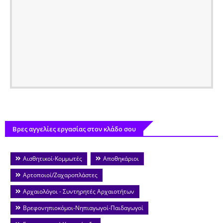
Βρες αγγελίες εργασίας στον κλάδο σου
Αισθητικοί-Κομμωτές
Αποθηκάριοι
Αρτοποιοί/Ζαχαροπλάστες
Αρχαιολόγοι - Συντηρητές Αρχαιοτήτων
Βρεφονηπιοκόμοι-Νηπιαγωγοί-Παιδαγωγοί