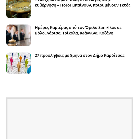
κυβέρνηση – Ποιοι μπαίνουν, ποιοι μένουν εκτός
Ημέρες Καριέρας από τον Όμιλο Sani/Ikos σε
Βόλο, Λάρισα, Τρίκαλα, Ιωάννινα, Κοζάνη
27 προσλήψεις με 8μηνα στον Δήμο Καρδίτσας