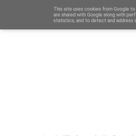
Αρχική
Καταχώρηση Αγγελίας
Επικοινωνία
Site 
This site uses cookies from Google to d
are shared with Google along with perf
statistics, and to detect and address 
Ενημέρωσ