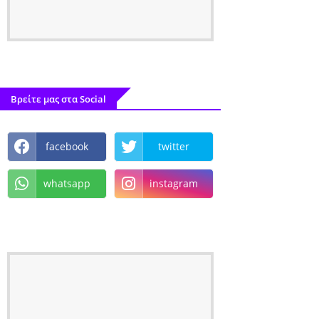
Βρείτε μας στα Social
facebook
twitter
whatsapp
instagram