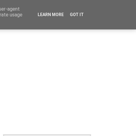
user-agent
erate usage
LEARN MORE
GOT IT
Καταχώρηση Αγγελίας