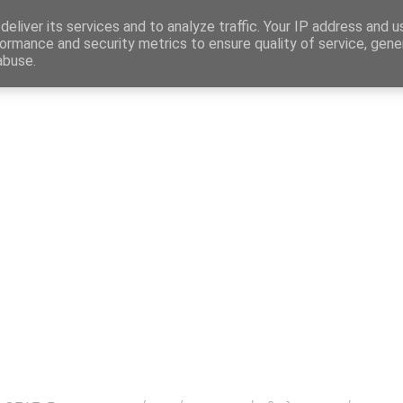
Map
eliver its services and to analyze traffic. Your IP address and 
ormance and security metrics to ensure quality of service, gen
abuse.
η
Αγγελίες Εργασίας
Δημόσιος Τομέας
Επικράτεια