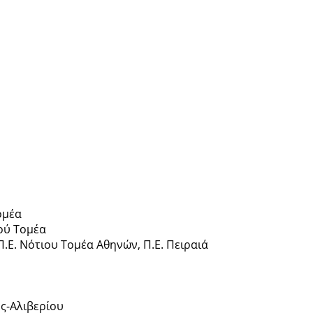
ομέα
κού Τομέα
Π.Ε. Νότιου Τομέα Αθηνών, Π.Ε. Πειραιά
ης-Αλιβερίου