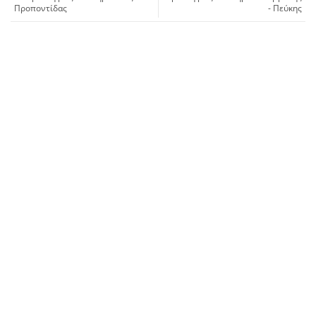
Προποντίδας
- Πεύκης