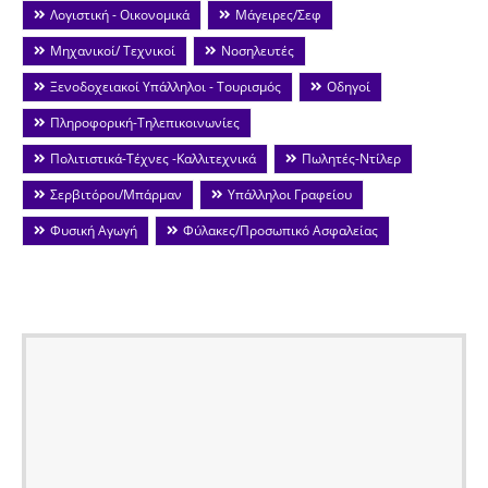
Λογιστική - Οικονομικά
Μάγειρες/Σεφ
Μηχανικοί/ Τεχνικοί
Νοσηλευτές
Ξενοδοχειακοί Υπάλληλοι - Τουρισμός
Οδηγοί
Πληροφορική-Τηλεπικοινωνίες
Πολιτιστικά-Τέχνες -Καλλιτεχνικά
Πωλητές-Ντίλερ
Σερβιτόροι/Μπάρμαν
Υπάλληλοι Γραφείου
Φυσική Αγωγή
Φύλακες/Προσωπικό Ασφαλείας