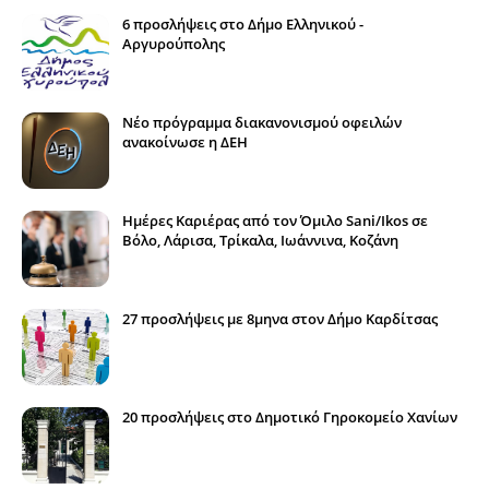
6 προσλήψεις στο Δήμο Ελληνικού -
Αργυρούπολης
Νέο πρόγραμμα διακανονισμού οφειλών
ανακοίνωσε η ΔΕΗ
Ημέρες Καριέρας από τον Όμιλο Sani/Ikos σε
Βόλο, Λάρισα, Τρίκαλα, Ιωάννινα, Κοζάνη
27 προσλήψεις με 8μηνα στον Δήμο Καρδίτσας
20 προσλήψεις στο Δημοτικό Γηροκομείο Χανίων