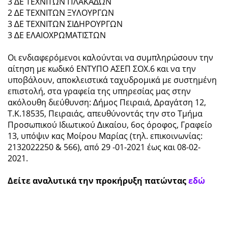
3 ∆Ε ΤΕΧΝΙΤΩΝ ΠΛΑΚΑ∆ΩΝ
2 ∆Ε ΤΕΧΝΙΤΩΝ ΞΥΛΟΥΡΓΩΝ
3 ∆Ε ΤΕΧΝΙΤΩΝ ΣΙ∆ΗΡΟΥΡΓΩΝ
3 ∆Ε ΕΛΑΙΟΧΡΩΜΑΤΙΣΤΩΝ
Οι ενδιαφερόµενοι καλούνται να συµπληρώσουν την
αίτηση µε κωδικό ΕΝΤΥΠΟ ΑΣΕΠ ΣΟΧ.6 και να την
υποβάλουν, αποκλειστικά ταχυδροµικά µε συστηµένη
επιστολή, στα γραφεία της υπηρεσίας µας στην
ακόλουθη διεύθυνση: ∆ήµος Πειραιά, ∆ραγάτση 12,
Τ.Κ.18535, Πειραιάς, απευθύνοντάς την στο Τµήµα
Προσωπικού Ιδιωτικού ∆ικαίου, 6ος όροφος, Γραφείο
13, υπόψιν κας Μοίρου Μαρίας (τηλ. επικοινωνίας:
2132022250 & 566), από 29 -01-2021 έως και 08-02-
2021.
Δείτε αναλυτικά την προκήρυξη πατώντας
εδώ