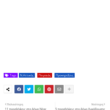
Tags
Ν.Αττικής
Πειραιάς
Προκηρύξεις
Παλαιότερη
Νεότερη
11 προσλήψεις στο Δήμο Νέας
5 προσλήψεις στο Δήμο Λυκόβρυσης