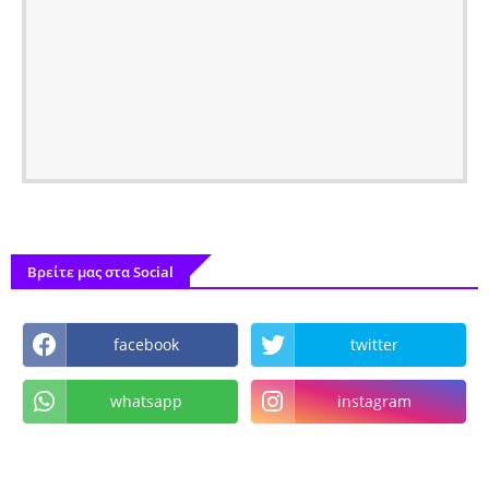
Βρείτε μας στα Social
facebook
twitter
whatsapp
instagram