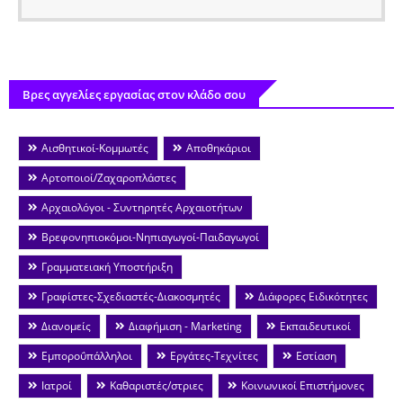
Βρες αγγελίες εργασίας στον κλάδο σου
Αισθητικοί-Κομμωτές
Αποθηκάριοι
Αρτοποιοί/Ζαχαροπλάστες
Αρχαιολόγοι - Συντηρητές Αρχαιοτήτων
Βρεφονηπιοκόμοι-Νηπιαγωγοί-Παιδαγωγοί
Γραμματειακή Υποστήριξη
Γραφίστες-Σχεδιαστές-Διακοσμητές
Διάφορες Ειδικότητες
Διανομείς
Διαφήμιση - Marketing
Εκπαιδευτικοί
Εμποροΰπάλληλοι
Εργάτες-Τεχνίτες
Εστίαση
Ιατροί
Καθαριστές/στριες
Κοινωνικοί Επιστήμονες