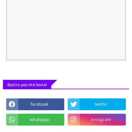
Βρείτε μας στα Social
facebook
twitter
whatsapp
instagram