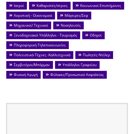
Ιατροί
Καθαριστές/στριες
Κοινωνικοί Επιστήμονες
Λογιστική - Οικονομικά
Μάγειρες/Σεφ
Μηχανικοί/ Τεχνικοί
Νοσηλευτές
Ξενοδοχειακοί Υπάλληλοι - Τουρισμός
Οδηγοί
Πληροφορική-Τηλεπικοινωνίες
Πολιτιστικά-Τέχνες -Καλλιτεχνικά
Πωλητές-Ντίλερ
Σερβιτόροι/Μπάρμαν
Υπάλληλοι Γραφείου
Φυσική Αγωγή
Φύλακες/Προσωπικό Ασφαλείας