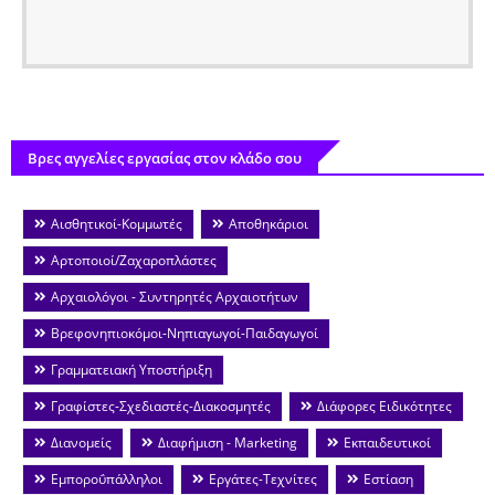
Βρες αγγελίες εργασίας στον κλάδο σου
Αισθητικοί-Κομμωτές
Αποθηκάριοι
Αρτοποιοί/Ζαχαροπλάστες
Αρχαιολόγοι - Συντηρητές Αρχαιοτήτων
Βρεφονηπιοκόμοι-Νηπιαγωγοί-Παιδαγωγοί
Γραμματειακή Υποστήριξη
Γραφίστες-Σχεδιαστές-Διακοσμητές
Διάφορες Ειδικότητες
Διανομείς
Διαφήμιση - Marketing
Εκπαιδευτικοί
Εμποροΰπάλληλοι
Εργάτες-Τεχνίτες
Εστίαση