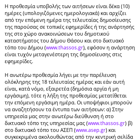
Η προθεσμία υποβολής των αιτήσεων είναι δέκα (10)
ημέρες (υπολογιζόμενες ημερολογιακά) και αρχίζει
από την επόμενη ημέρα της τελευταίας δημοσίευσης
της παρούσας σε τοπικές εφημερίδες ή της ανάρτησής
της στο χώρο ανακοινώσεων του δημοτικού
καταστήματος του Δήμου Θάσου και στο δικτυακό
τόπο του Δήμου (
www.thassos.gr
), εφόσον η ανάρτηση
είναι τυχόν μεταγενέστερη της δημοσίευσης στις
εφημερίδες.
Η ανωτέρω προθεσμία λήγει με την παρέλευση
ολόκληρης της 18 τελευταίας ημέρας και εάν αυτή
είναι, κατά νόμο, εξαιρετέα (δημόσια αργία ή μη
εργάσιμη), τότε η λήξη της προθεσμίας μετατίθεται
την επόμενη εργάσιμη ημέρα. Οι υποψήφιοι μπορούν
να αναζητήσουν τα έντυπα των αιτήσεων: α) Στην
υπηρεσία μας στην ανωτέρω διεύθυνση ή στο
δικτυακό τόπο της υπηρεσίας μας (
www.thassos.gr
) β)
στο δικτυακό τόπο του ΑΣΕΠ (
www.asep.gr
) και
συγκεκριμένα ακολουθώντας από την κεντρική σελίδα