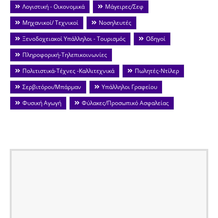
Λογιστική - Οικονομικά
Μάγειρες/Σεφ
Μηχανικοί/ Τεχνικοί
Νοσηλευτές
Ξενοδοχειακοί Υπάλληλοι - Τουρισμός
Οδηγοί
Πληροφορική-Τηλεπικοινωνίες
Πολιτιστικά-Τέχνες -Καλλιτεχνικά
Πωλητές-Ντίλερ
Σερβιτόροι/Μπάρμαν
Υπάλληλοι Γραφείου
Φυσική Αγωγή
Φύλακες/Προσωπικό Ασφαλείας