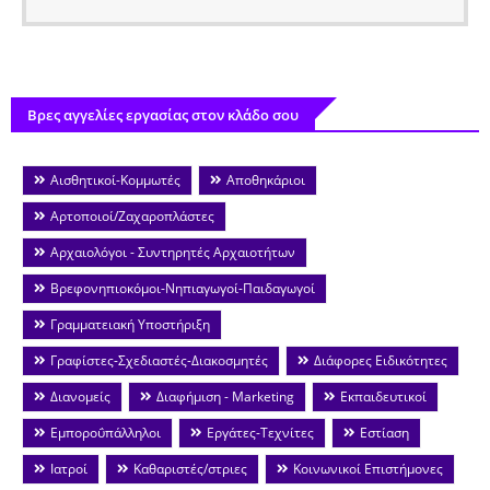
Βρες αγγελίες εργασίας στον κλάδο σου
Αισθητικοί-Κομμωτές
Αποθηκάριοι
Αρτοποιοί/Ζαχαροπλάστες
Αρχαιολόγοι - Συντηρητές Αρχαιοτήτων
Βρεφονηπιοκόμοι-Νηπιαγωγοί-Παιδαγωγοί
Γραμματειακή Υποστήριξη
Γραφίστες-Σχεδιαστές-Διακοσμητές
Διάφορες Ειδικότητες
Διανομείς
Διαφήμιση - Marketing
Εκπαιδευτικοί
Εμποροΰπάλληλοι
Εργάτες-Τεχνίτες
Εστίαση
Ιατροί
Καθαριστές/στριες
Κοινωνικοί Επιστήμονες