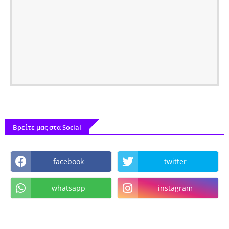
Βρείτε μας στα Social
facebook
twitter
whatsapp
instagram