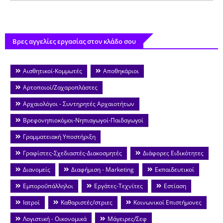
Βρες αγγελίες εργασίας στον κλάδο σου
Αισθητικοί-Κομμωτές
Αποθηκάριοι
Αρτοποιοί/Ζαχαροπλάστες
Αρχαιολόγοι - Συντηρητές Αρχαιοτήτων
Βρεφονηπιοκόμοι-Νηπιαγωγοί-Παιδαγωγοί
Γραμματειακή Υποστήριξη
Γραφίστες-Σχεδιαστές-Διακοσμητές
Διάφορες Ειδικότητες
Διανομείς
Διαφήμιση - Marketing
Εκπαιδευτικοί
Εμποροΰπάλληλοι
Εργάτες-Τεχνίτες
Εστίαση
Ιατροί
Καθαριστές/στριες
Κοινωνικοί Επιστήμονες
Λογιστική - Οικονομικά
Μάγειρες/Σεφ