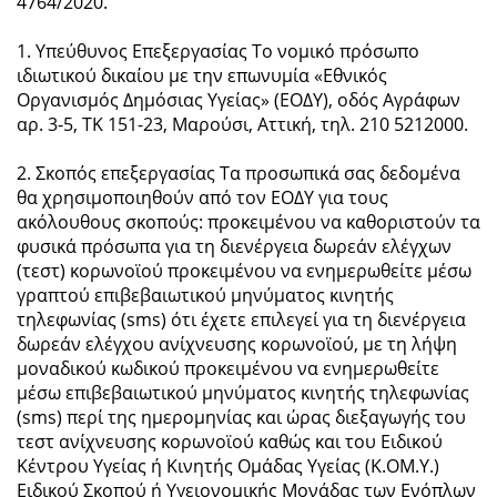
4764/2020.
1. Υπεύθυνος Επεξεργασίας Το νομικό πρόσωπο
ιδιωτικού δικαίου με την επωνυμία «Εθνικός
Οργανισμός Δημόσιας Υγείας» (ΕΟΔΥ), οδός Αγράφων
αρ. 3-5, ΤΚ 151-23, Μαρούσι, Αττική, τηλ. 210 5212000.
2. Σκοπός επεξεργασίας Τα προσωπικά σας δεδομένα
θα χρησιμοποιηθούν από τον ΕΟΔΥ για τους
ακόλουθους σκοπούς: προκειμένου να καθοριστούν τα
φυσικά πρόσωπα για τη διενέργεια δωρεάν ελέγχων
(τεστ) κορωνοϊού προκειμένου να ενημερωθείτε μέσω
γραπτού επιβεβαιωτικού μηνύματος κινητής
τηλεφωνίας (sms) ότι έχετε επιλεγεί για τη διενέργεια
δωρεάν ελέγχου ανίχνευσης κορωνοϊού, με τη λήψη
μοναδικού κωδικού προκειμένου να ενημερωθείτε
μέσω επιβεβαιωτικού μηνύματος κινητής τηλεφωνίας
(sms) περί της ημερομηνίας και ώρας διεξαγωγής του
τεστ ανίχνευσης κορωνοϊού καθώς και του Ειδικού
Κέντρου Υγείας ή Κινητής Ομάδας Υγείας (Κ.ΟΜ.Υ.)
Ειδικού Σκοπού ή Υγειονομικής Μονάδας των Ενόπλων