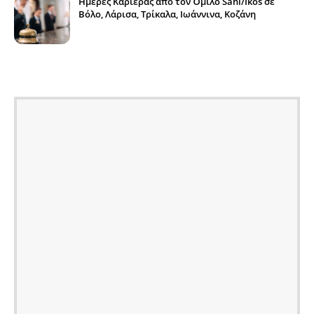
Ημέρες Καριέρας από τον Όμιλο Sani/Ikos σε
Βόλο, Λάρισα, Τρίκαλα, Ιωάννινα, Κοζάνη