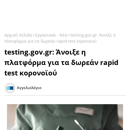
Αρχική σελίδα
Εργασιακά - Νέα
testing.gov.gr: Άνοιξε η
πλατφόρμα για τα δωρεάν rapid test κορονοϊού
testing.gov.gr: Άνοιξε η
πλατφόρμα για τα δωρεάν rapid
test κορονοϊού
Αγγελιολόγιο