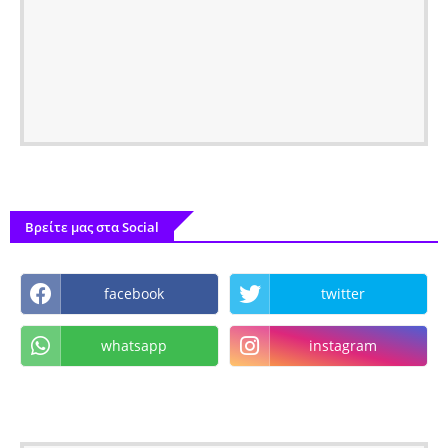
Βρείτε μας στα Social
facebook
twitter
whatsapp
instagram