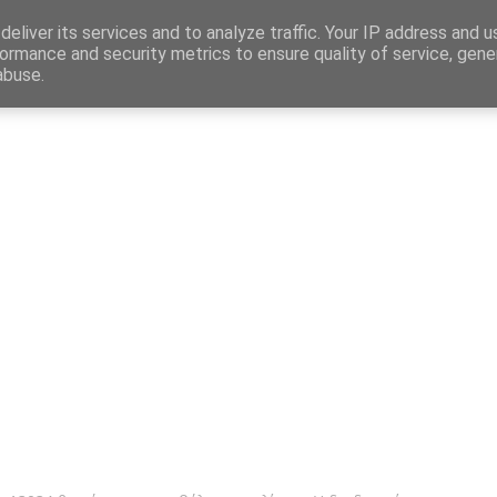
Map
eliver its services and to analyze traffic. Your IP address and 
ormance and security metrics to ensure quality of service, gen
abuse.
η
Αγγελίες Εργασίας
Δημόσιος Τομέας
Επικράτεια