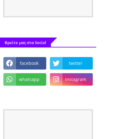
Βρείτε μας στα Social
facebook
twitter
whatsapp
instagram