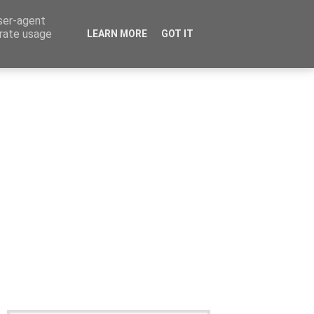
user-agent
erate usage
LEARN MORE
GOT IT
Καταχώρηση Αγγελίας