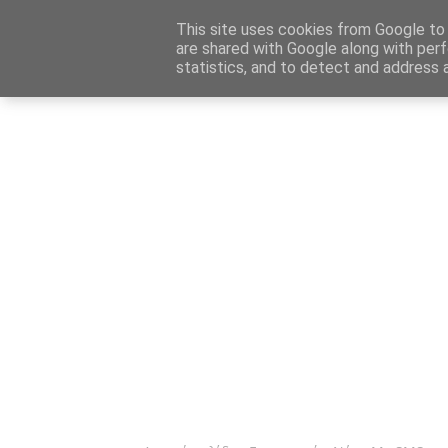
Αρχική
Καταχώρηση Αγγελίας
Επικοινωνία
Site 
This site uses cookies from Google to d
are shared with Google along with perf
statistics, and to detect and address 
Ενημέρωσ