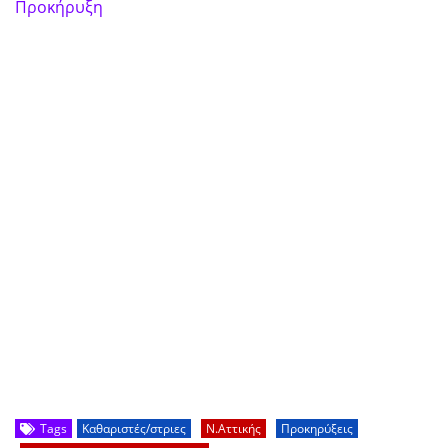
Προκήρυξη
Tags
Καθαριστές/στριες
Ν.Αττικής
Προκηρύξεις