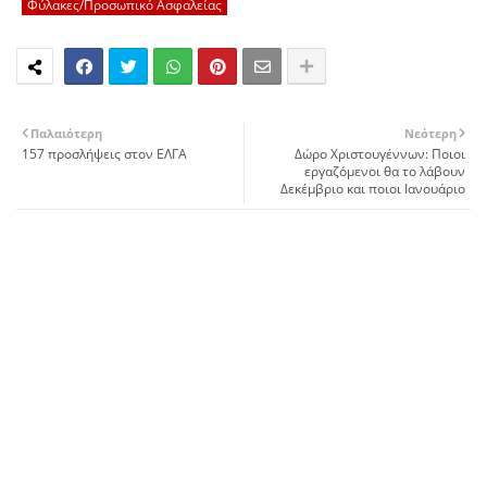
Φύλακες/Προσωπικό Ασφαλείας
Παλαιότερη
Νεότερη
157 προσλήψεις στον ΕΛΓΑ
Δώρο Χριστουγέννων: Ποιοι
εργαζόμενοι θα το λάβουν
Δεκέμβριο και ποιοι Ιανουάριο