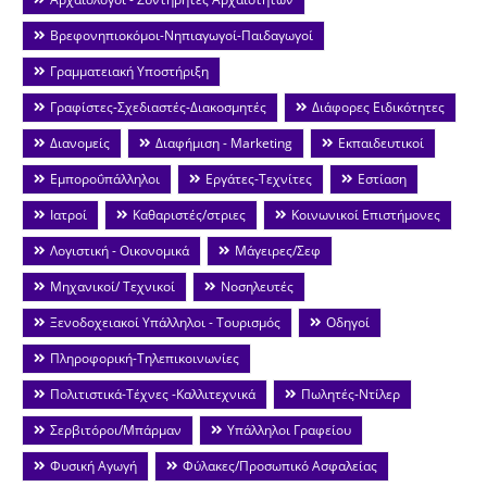
Βρεφονηπιοκόμοι-Νηπιαγωγοί-Παιδαγωγοί
Γραμματειακή Υποστήριξη
Γραφίστες-Σχεδιαστές-Διακοσμητές
Διάφορες Ειδικότητες
Διανομείς
Διαφήμιση - Marketing
Εκπαιδευτικοί
Εμποροΰπάλληλοι
Εργάτες-Τεχνίτες
Εστίαση
Ιατροί
Καθαριστές/στριες
Κοινωνικοί Επιστήμονες
Λογιστική - Οικονομικά
Μάγειρες/Σεφ
Μηχανικοί/ Τεχνικοί
Νοσηλευτές
Ξενοδοχειακοί Υπάλληλοι - Τουρισμός
Οδηγοί
Πληροφορική-Τηλεπικοινωνίες
Πολιτιστικά-Τέχνες -Καλλιτεχνικά
Πωλητές-Ντίλερ
Σερβιτόροι/Μπάρμαν
Υπάλληλοι Γραφείου
Φυσική Αγωγή
Φύλακες/Προσωπικό Ασφαλείας