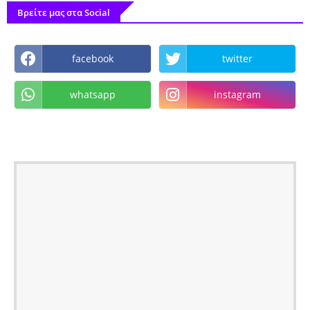
Βρείτε μας στα Social
facebook
twitter
whatsapp
instagram