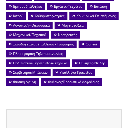
Εμποροΰπάλληλοι
Εργάτες-Τεχνίτες
Εστίαση
Ιατροί
Καθαριστές/στριες
Κοινωνικοί Επιστήμονες
Λογιστική - Οικονομικά
Μάγειρες/Σεφ
Μηχανικοί/ Τεχνικοί
Νοσηλευτές
Ξενοδοχειακοί Υπάλληλοι - Τουρισμός
Οδηγοί
Πληροφορική-Τηλεπικοινωνίες
Πολιτιστικά-Τέχνες -Καλλιτεχνικά
Πωλητές-Ντίλερ
Σερβιτόροι/Μπάρμαν
Υπάλληλοι Γραφείου
Φυσική Αγωγή
Φύλακες/Προσωπικό Ασφαλείας