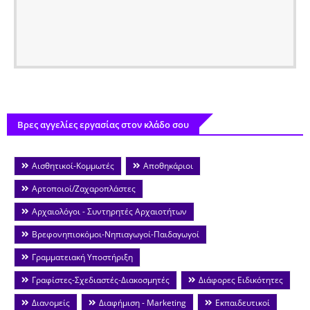
Βρες αγγελίες εργασίας στον κλάδο σου
Αισθητικοί-Κομμωτές
Αποθηκάριοι
Αρτοποιοί/Ζαχαροπλάστες
Αρχαιολόγοι - Συντηρητές Αρχαιοτήτων
Βρεφονηπιοκόμοι-Νηπιαγωγοί-Παιδαγωγοί
Γραμματειακή Υποστήριξη
Γραφίστες-Σχεδιαστές-Διακοσμητές
Διάφορες Ειδικότητες
Διανομείς
Διαφήμιση - Marketing
Εκπαιδευτικοί