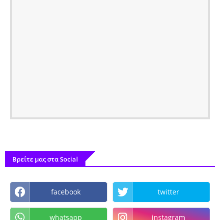
Βρείτε μας στα Social
facebook
twitter
whatsapp
instagram