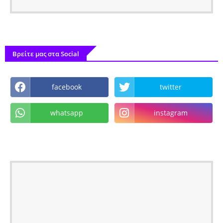
Βρείτε μας στα Social
facebook
twitter
whatsapp
instagram