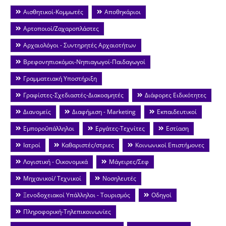
Αισθητικοί-Κομμωτές
Αποθηκάριοι
Αρτοποιοί/Ζαχαροπλάστες
Αρχαιολόγοι - Συντηρητές Αρχαιοτήτων
Βρεφονηπιοκόμοι-Νηπιαγωγοί-Παιδαγωγοί
Γραμματειακή Υποστήριξη
Γραφίστες-Σχεδιαστές-Διακοσμητές
Διάφορες Ειδικότητες
Διανομείς
Διαφήμιση - Marketing
Εκπαιδευτικοί
Εμποροΰπάλληλοι
Εργάτες-Τεχνίτες
Εστίαση
Ιατροί
Καθαριστές/στριες
Κοινωνικοί Επιστήμονες
Λογιστική - Οικονομικά
Μάγειρες/Σεφ
Μηχανικοί/ Τεχνικοί
Νοσηλευτές
Ξενοδοχειακοί Υπάλληλοι - Τουρισμός
Οδηγοί
Πληροφορική-Τηλεπικοινωνίες