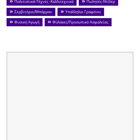
Πολιτιστικά-Τέχνες -Καλλιτεχνικά
Πωλητές-Ντίλερ
Σερβιτόροι/Μπάρμαν
Υπάλληλοι Γραφείου
Φυσική Αγωγή
Φύλακες/Προσωπικό Ασφαλείας