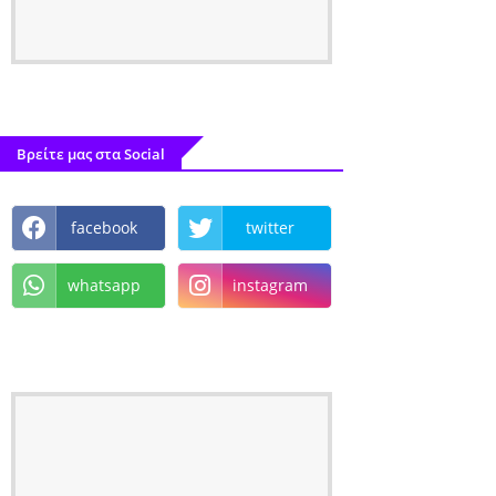
Βρείτε μας στα Social
facebook
twitter
whatsapp
instagram