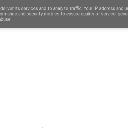
Map
eliver its services and to analyze traffic. Your IP address and 
ormance and security metrics to ensure quality of service, gen
abuse.
η
Αγγελίες Εργασίας
Δημόσιος Τομέας
Επικράτεια