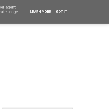
user-agent
erate usage
LEARN MORE
GOT IT
Καταχώρηση Αγγελίας