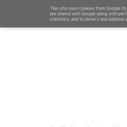
Αρχική
Καταχώρηση Αγγελίας
Επικοινωνία
Site 
This site uses cookies from Google to d
are shared with Google along with perf
statistics, and to detect and address 
Ενημέρωσ